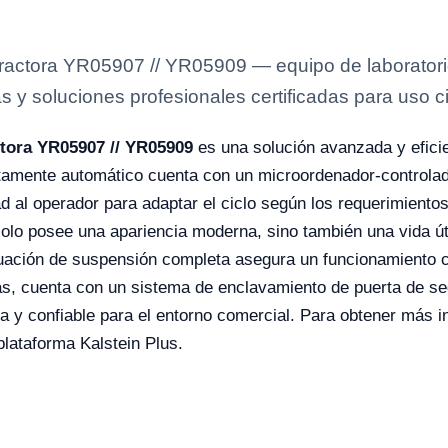
actora YR05907 // YR05909 — equipo de laboratorio
s y soluciones profesionales certificadas para uso ci
tora YR05907 // YR05909
es una solución avanzada y eficie
tamente automático cuenta con un microordenador-controla
ad al operador para adaptar el ciclo según los requerimient
 solo posee una apariencia moderna, sino también una vida út
guación de suspensión completa asegura un funcionamiento co
, cuenta con un sistema de enclavamiento de puerta de seg
a y confiable para el entorno comercial. Para obtener más i
plataforma Kalstein Plus.