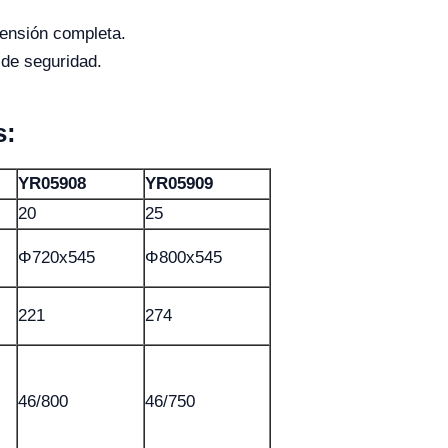
ensión completa.
de seguridad.
s:
YR05908
YR05909
20
25
Φ720x545
Φ800x545
221
274
46/800
46/750