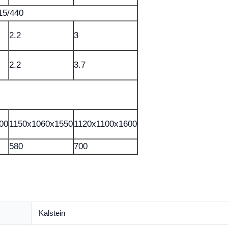
15/440
2.2
3
2.2
3.7
00
1150x1060x1550
1120x1100x1600
580
700
Kalstein