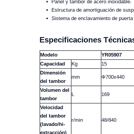
Panel y tambor de acero inoxidable.
Estructura de amortiguación de susp
Sistema de enclavamiento de puerta 
Especificaciones Técnica
Modelo
YR05907
Capacidad
Kg
15
Dimensión
mm
Φ700x440
del tambor
Volumen del
L
169
tambor
Velocidad
del tambor
r/min
48/840
(lavado/hi-
extracción)