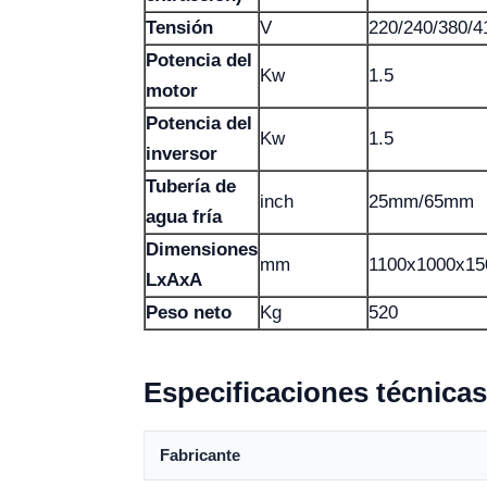
Tensión
V
220/240/380/4
Potencia del
Kw
1.5
motor
Potencia del
Kw
1.5
inversor
Tubería de
inch
25mm/65mm
agua fría
Dimensiones
mm
1100x1000x15
LxAxA
Peso neto
Kg
520
Especificaciones técnicas
Fabricante