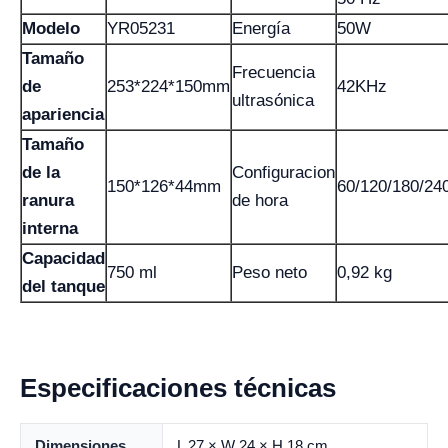
Modelo
YR05231
Energía
50W
Tamaño
Frecuencia
de
253*224*150mm
42KHz
ultrasónica
apariencia
Tamaño
de la
Configuracion
150*126*44mm
60/120/180/24
ranura
de hora
interna
Capacidad
750 ml
Peso neto
0,92 kg
del tanque
Especificaciones técnicas
Dimensiones
L 27 × W 24 × H 18 cm