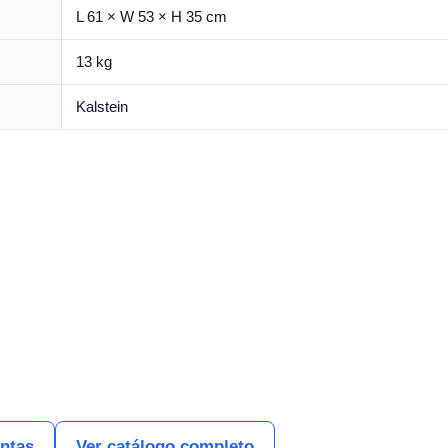
L 61 × W 53 × H 35 cm
13 kg
Kalstein
entas
Ver catálogo completo