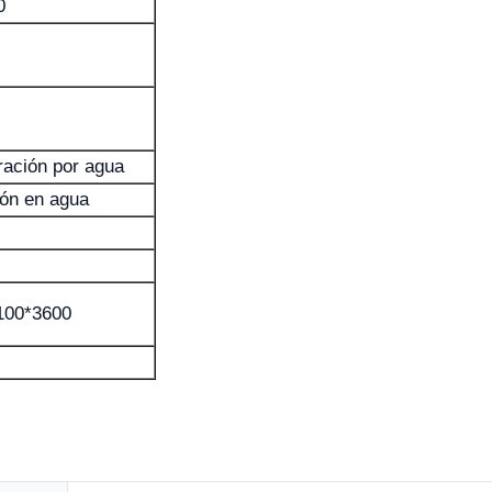
0
ración por agua
ón en agua
100*3600