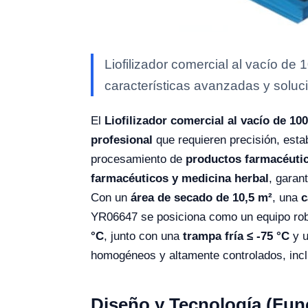
Liofilizador comercial al vacío de
características avanzadas y soluci
El
Liofilizador comercial al vacío de 1
profesional
que requieren precisión, estab
procesamiento de
productos farmacéutic
farmacéuticos y medicina herbal
, garan
Con un
área de secado de 10,5 m²
, una
c
YR06647 se posiciona como un equipo robu
°C
, junto con una
trampa fría ≤ -75 °C
y u
homogéneos y altamente controlados, inclu
Diseño y Tecnología (Fun