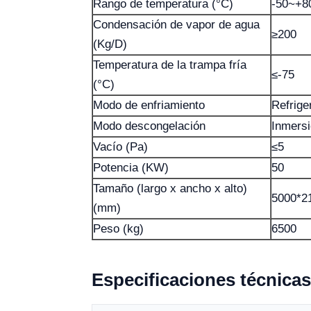
Rango de temperatura (°C)
-50~+8
Condensación de vapor de agua
≥200
(Kg/D)
Temperatura de la trampa fría
≤-75
(°C)
Modo de enfriamiento
Refrige
Modo descongelación
Inmersi
Vacío (Pa)
≤5
Potencia (KW)
50
Tamaño (largo x ancho x alto)
5000*2
(mm)
Peso (kg)
6500
Especificaciones técnicas