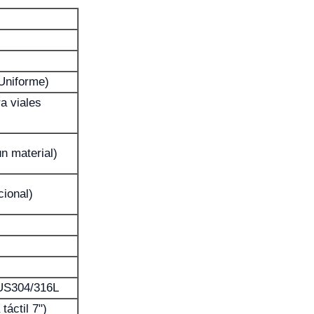
(Uniforme)
a viales
ún material)
cional)
SUS304/316L
táctil 7")