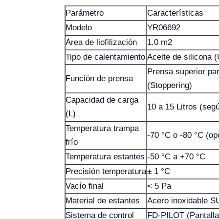
Parámetro
Características
Modelo
YR06692
Área de liofilización
1.0 m2
Tipo de calentamiento
Aceite de silicona 
Prensa superior par
Función de prensa
(Stoppering)
Capacidad de carga
10 a 15 Litros (seg
(L)
Temperatura trampa
-70 °C o -80 °C (op
frío
Temperatura estantes
-50 °C a +70 °C
Precisión temperatura
± 1 °C
Vacío final
< 5 Pa
Material de estantes
Acero inoxidable 
Sistema de control
FD-PILOT (Pantalla 