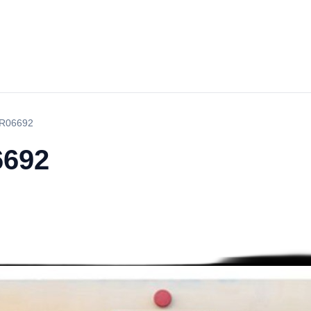
 YR06692
6692