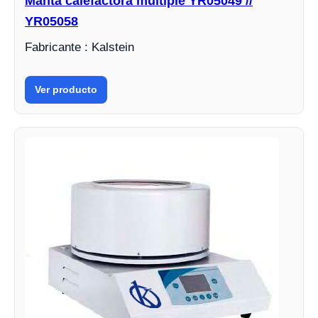
Manta calefactora múltiple YR05049 //
YR05058
Fabricante : Kalstein
Ver producto