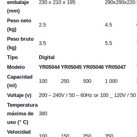
embalaje
230 x 210 x 195
290x290x220
(mm)
Peso neto
2.5
4.5
(kg)
Peso bruto
3.5
5.5
(kg)
Tipo
Digital
Modelo
YR05044
YR05045
YR05046
YR05047
Capacidad
100
250
500
1 000
(ml)
Voltaje (v)
200 – 240V / 50 – 60Hz or 100 _ 120V / 50
Temperatura
máxima de
380
uso (° C)
Velocidad
100
150
250
350