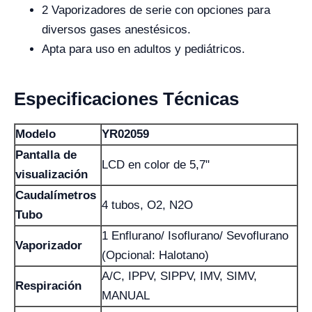
2 Vaporizadores de serie con opciones para
diversos gases anestésicos.
Apta para uso en adultos y pediátricos.
Especificaciones Técnicas
Modelo
YR02059
Pantalla de
LCD en color de 5,7"
visualización
Caudalímetros
4 tubos, O2, N2O
Tubo
1 Enflurano/ Isoflurano/ Sevoflurano
Vaporizador
(Opcional: Halotano)
A/C, IPPV, SIPPV, IMV, SIMV,
Respiración
MANUAL