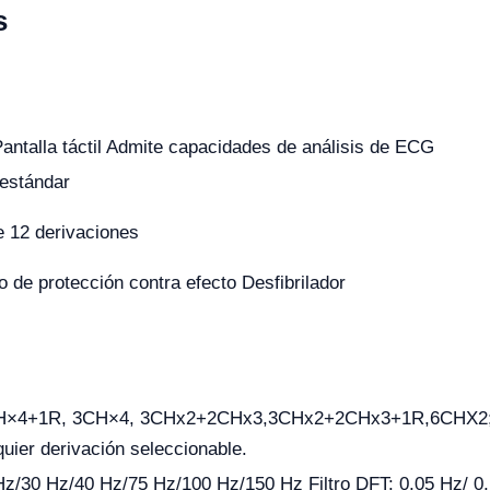
s
Pantalla táctil Admite capacidades de análisis de ECG
estándar
 12 derivaciones
to de protección contra efecto Desfibrilador
CH×4+1R, 3CH×4, 3CHx2+2CHx3,3CHx2+2CHx3+1R,6CHX2; 
uier derivación seleccionable.
Hz/30 Hz/40 Hz/75 Hz/100 Hz/150 Hz Filtro DFT: 0,05 Hz/ 0,