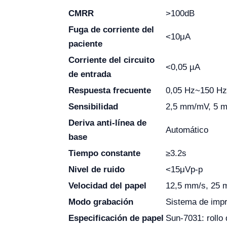
CMRR
>100dB
Fuga de corriente del
<10μA
paciente
Corriente del circuito
<0,05 µA
de entrada
Respuesta frecuente
0,05 Hz~150 Hz
Sensibilidad
2,5 mm/mV, 5 
Deriva anti-línea de
Automático
base
Tiempo constante
≥3.2s
Nivel de ruido
<15μVp-p
Velocidad del papel
12,5 mm/s, 25 
Modo grabación
Sistema de impr
Especificación de papel
Sun-7031: rollo