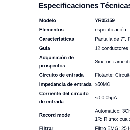
Especificaciones Técnica
Modelo
YR05159
Elementos
especificación
Características
Pantalla de 7″, 
Guia
12 conductores 
Adquisición de
Sincrónicamente
prospectos
Circuito de entrada
Flotante; Circui
Impedancia de entrada
≥50MΩ
Corriente del circuito
≤0.0.05μA
de entrada
Automático: 3
Record mode
1R; Ritmo: cualq
Filtrar
Filtro EMG: 25 