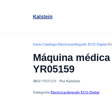
Kalstein
Inicio
›
Catálogo
›
Electrocardiógrafo ECG-Digital
›
Má
Máquina médica 
YR05159
SKU:
YR05159
·
Por Kalstein
Categoría:
Electrocardiógrafo ECG-Digital