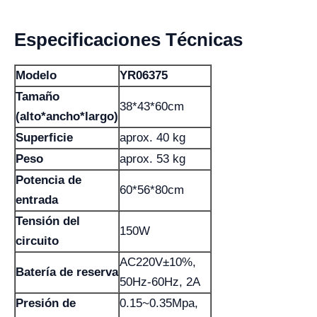
Especificaciones Técnicas
Modelo
YR06375
Tamaño
38*43*60cm
(alto*ancho*largo)
Superficie
aprox. 40 kg
Peso
aprox. 53 kg
Potencia de
60*56*80cm
entrada
Tensión del
150W
circuito
AC220V±10%,
Batería de reserva
50Hz-60Hz, 2A
Presión de
0.15~0.35Mpa,