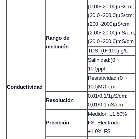
(0,00~20,00)μS/cm;
(20,0~200,0)μS/cm;
(200~2000)μS/cm;
(2,00~20,00)mS/cm;
Rango de
(20,0~200,0)mS/cm
medición
TDS: (0~100) g/L
Salinidad:(0 ~
100)ppt
Resistividad:(0 ~
100)MΩ-cm
Conductividad
0,01/0,1/1μS/cm;
Resolución
0,01/0,1mS/cm
Medidor: ±1,50%
Precisión
FS; Electrodo:
±1,0% FS