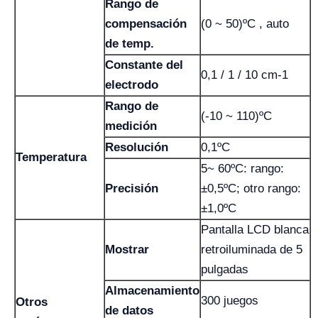
Rango de
compensación
(0 ~ 50)ºC , auto
de temp.
Constante del
0,1 / 1 / 10 cm-1
electrodo
Rango de
(-10 ~ 110)ºC
medición
Resolución
0,1ºC
Temperatura
5~ 60ºC: rango:
Precisión
±0,5ºC; otro rango:
±1,0ºC
Pantalla LCD blanca
Mostrar
retroiluminada de 5
pulgadas
Almacenamiento
300 juegos
Otros
de datos