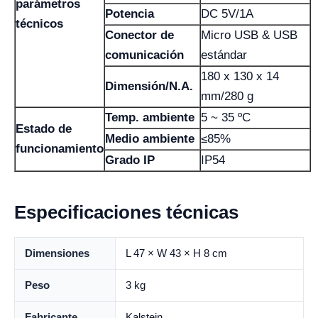
parámetros
Potencia
DC 5V/1A
técnicos
Conector de
Micro USB & USB
comunicación
estándar
180 x 130 x 14
Dimensión/N.A.
mm/280 g
Temp. ambiente
5 ~ 35 ºC
Estado de
Medio ambiente
≤85%
funcionamiento
Grado IP
IP54
Especificaciones técnicas
Dimensiones
L 47 × W 43 × H 8 cm
Peso
3 kg
Fabricante
Kalstein