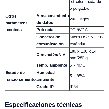
retroiluminada de
5 pulgadas
Almacenamiento
Otros
200 juegos
de datos
parámetros
técnicos
Potencia
DC 5V/1A
Conector de
Micro USB & USB
comunicación
estándar
180 x 130 x 14
Dimensión/N.A.
mm/280 g
Temp. ambiente
5 ~ 40ºC
Estado de
Humedad
5 ~ 85%
funcionamiento
ambiente
Grado IP
IP54
Especificaciones técnicas