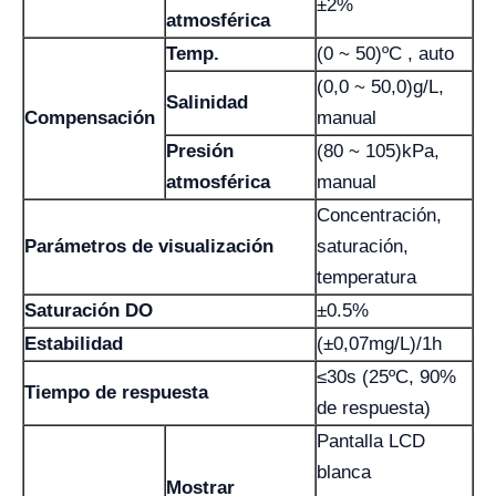
±2%
atmosférica
Temp.
(0 ~ 50)ºC , auto
(0,0 ~ 50,0)g/L,
Salinidad
Compensación
manual
Presión
(80 ~ 105)kPa,
atmosférica
manual
Concentración,
Parámetros de visualización
saturación,
temperatura
Saturación DO
±0.5%
Estabilidad
(±0,07mg/L)/1h
≤30s (25ºC, 90%
Tiempo de respuesta
de respuesta)
Pantalla LCD
blanca
Mostrar