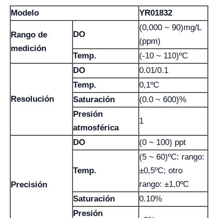
Modelo
YR01832
(0,000 ~ 90)mg/L
DO
Rango de
(ppm)
medición
Temp.
(-10 ~ 110)ºC
DO
0.01/0.1
Temp.
0,1ºC
Resolución
Saturación
(0.0 ~ 600)%
Presión
1
atmosférica
DO
(0 ~ 100) ppt
(5 ~ 60)ºC: rango:
Temp.
±0,5ºC; otro
rango: ±1,0ºC
Precisión
Saturación
0.10%
Presión