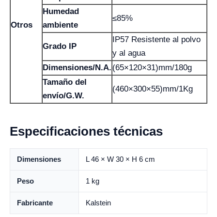
Humedad
≤85%
Otros
ambiente
IP57 Resistente al polvo
Grado IP
y al agua
Dimensiones/N.A.
(65×120×31)mm/180g
Tamaño del
(460×300×55)mm/1Kg
envío/G.W.
Especificaciones técnicas
Dimensiones
L 46 × W 30 × H 6 cm
Peso
1 kg
Fabricante
Kalstein