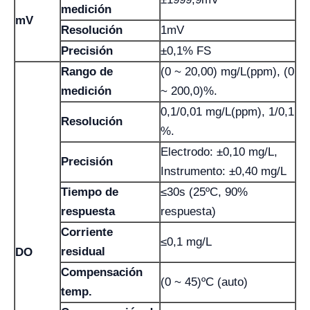
medición
mV
Resolución
1mV
Precisión
±0,1% FS
Rango de
(0 ~ 20,00) mg/L(ppm), (0
medición
~ 200,0)%.
0,1/0,01 mg/L(ppm), 1/0,1
Resolución
%.
Electrodo: ±0,10 mg/L,
Precisión
Instrumento: ±0,40 mg/L
Tiempo de
≤30s (25ºC, 90%
respuesta
respuesta)
Corriente
≤0,1 mg/L
residual
DO
Compensación
(0 ~ 45)ºC (auto)
temp.