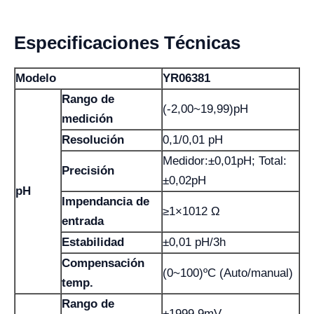
Especificaciones Técnicas
Modelo
YR06381
Rango de
(-2,00~19,99)pH
medición
Resolución
0,1/0,01 pH
Medidor:±0,01pH; Total:
Precisión
±0,02pH
pH
Impendancia de
≥1×1012 Ω
entrada
Estabilidad
±0,01 pH/3h
Compensación
(0~100)ºC (Auto/manual)
temp.
Rango de
±1999,9mV