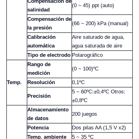
Compensación de
(0 ~ 45) ppt (auto)
salinidad
Compensación de
(66 ~ 200) kPa (manual)
la presión
Calibración
Aire saturado de agua,
automática
agua saturada de aire
Tipo de electrodo
Polarográfico
Rango de
(0 ~ 100)ºC
medición
Temp.
Resolución
0,1ºC
5 ~ 60ºC:±0,4ºC Otros:
Precisión
±0,8ºC
Almacenamiento
200 juegos
de datos
Potencia
Dos pilas AA (1,5 V x2)
Temp. ambiente
5 ~ 35 ºC