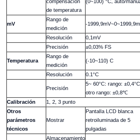
compensación
(0~100) °C, auto/manu
de temperatura
Rango de
mV
-1999,9mV~0~1999,9
medición
Resolución
0,1mV
Precisión
±0,03% FS
Rango de
Temperatura
(-10~110) C
medición
Resolución
0.1°C
5~ 60°C: rango: ±0,4°C
Precisión
otro rango: ±0,8℃
Calibración
1, 2, 3 punto
Otros
Pantalla LCD blanca
parámetros
Mostrar
retroiluminada de 5
técnicos
pulgadas
Almacenamiento