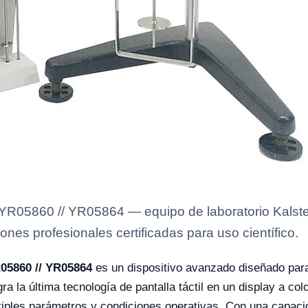
YR05860 // YR05864 — equipo de laboratorio Kalstei
ones profesionales certificadas para uso científico.
05860 // YR05864
es un dispositivo avanzado diseñado para
gra la última tecnología de pantalla táctil en un display a co
tiples parámetros y condiciones operativas. Con una capaci