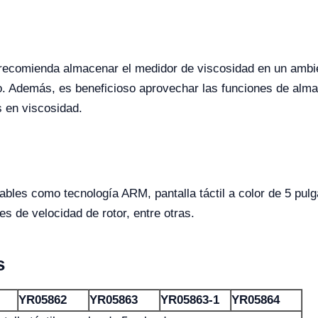
e recomienda almacenar el medidor de viscosidad en un ambie
 Además, es beneficioso aprovechar las funciones de alma
 en viscosidad.
tables como tecnologí­a ARM, pantalla táctil a color de 5 pu
s de velocidad de rotor, entre otras.
s
YR05862
YR05863
YR05863-1
YR05864