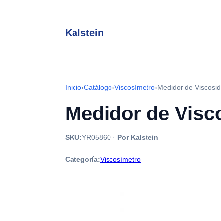
Kalstein
Inicio
›
Catálogo
›
Viscosímetro
›
Medidor de Viscosi
Medidor de Visc
SKU:
YR05860
·
Por Kalstein
Categoría:
Viscosímetro