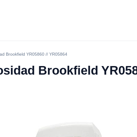
dad Brookfield YR05860 // YR05864
osidad Brookfield YR058