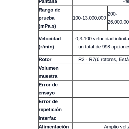
Pantalla
Pan
Rango de
200-
prueba
100-13,000,000
26,000,00
(mPa.s)
Velocidad
0,3-100 velocidad infinit
(r/min)
un total de 998 opcione
Rotor
R2 - R7(6 rotores, Está
Volumen
muestra
Error de
ensayo
Error de
repetición
Interfaz
Alimentación
Amplio volt