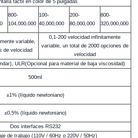
talla táctil en color de 5 pulgadas
800-
100-
200-
800-
0
104,000,000
40,000,000
80,000,000
320,000,000
0,1-200 velocidad infinitamente
amente variable,
variable, un total de 2000 opciones de
s de velocidad
velocidad
ndar), ULR(Opcional para material de baja viscosidad)
500ml
±1% (líquido newtoniano)
±0,5% (líquido newtoniano)
Dos interfaces RS232
aje de trabajo (110V / 60Hz o 220V / 50Hz)