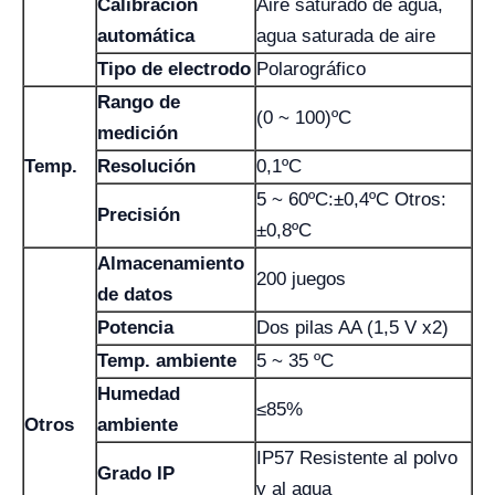
Calibración
Aire saturado de agua,
automática
agua saturada de aire
Tipo de electrodo
Polarográfico
Rango de
(0 ~ 100)ºC
medición
Temp.
Resolución
0,1ºC
5 ~ 60ºC:±0,4ºC Otros:
Precisión
±0,8ºC
Almacenamiento
200 juegos
de datos
Potencia
Dos pilas AA (1,5 V x2)
Temp. ambiente
5 ~ 35 ºC
Humedad
≤85%
Otros
ambiente
IP57 Resistente al polvo
Grado IP
y al agua