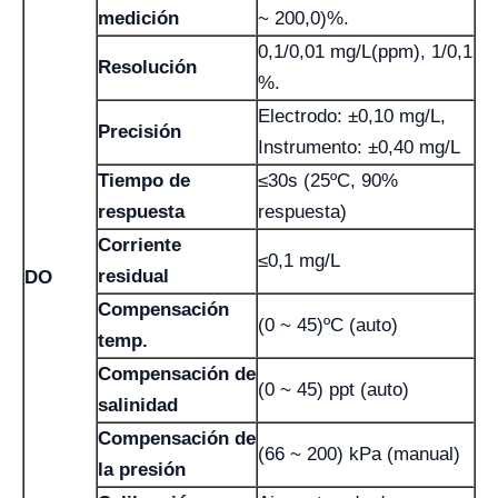
medición
~ 200,0)%.
0,1/0,01 mg/L(ppm), 1/0,1
Resolución
%.
Electrodo: ±0,10 mg/L,
Precisión
Instrumento: ±0,40 mg/L
Tiempo de
≤30s (25ºC, 90%
respuesta
respuesta)
Corriente
≤0,1 mg/L
residual
DO
Compensación
(0 ~ 45)ºC (auto)
temp.
Compensación de
(0 ~ 45) ppt (auto)
salinidad
Compensación de
(66 ~ 200) kPa (manual)
la presión