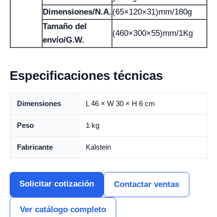
Dimensiones/N.A.
(65×120×31)mm/180g
Tamaño del
(460×300×55)mm/1Kg
envío/G.W.
Especificaciones técnicas
Dimensiones
L 46 × W 30 × H 6 cm
Peso
1 kg
Fabricante
Kalstein
Solicitar cotización
Contactar ventas
Ver catálogo completo