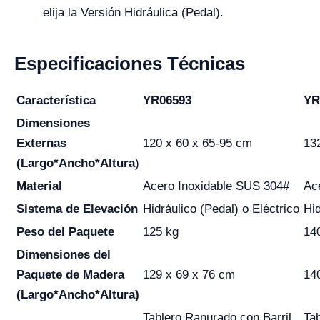
elija la Versión Hidráulica (Pedal).
Especificaciones Técnicas
Característica
YR06593
YR
Dimensiones
Externas
120 x 60 x 65-95 cm
13
(Largo*Ancho*Altura
)
Material
Acero Inoxidable SUS 304#
Ac
Sistema de Elevación
Hidráulico (Pedal) o Eléctrico
Hid
Peso del Paquete
125 kg
14
Dimensiones del
Paquete de Madera
129 x 69 x 76 cm
14
(Largo*Ancho*Altura)
Tablero Ranurado con Barril
Ta