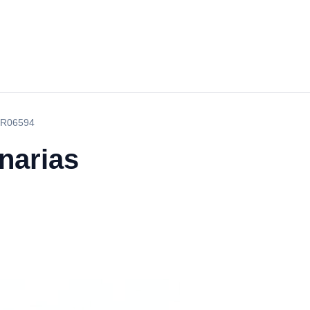
-YR06594
narias