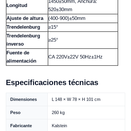
1450±50mm, Anchura:
Longitud
520±30mm
Ajuste de altura
(400-900)±50mm
Trendelenburg
≥15°
Trendelenburg
≥25°
inverso
Fuente de
CA 220V±22V 50Hz±1Hz
alimentación
Especificaciones técnicas
Dimensiones
L 148 × W 78 × H 101 cm
Peso
260 kg
Fabricante
Kalstein