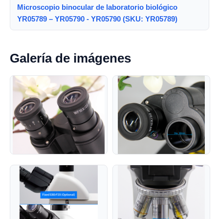
Microscopio binocular de laboratorio biológico
YR05789 – YR05790 - YR05790 (SKU: YR05789)
Galería de imágenes