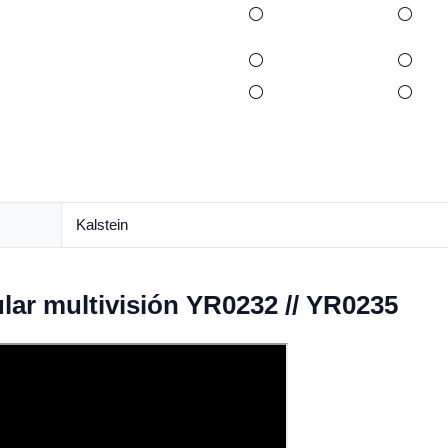
⚪
⚪
⚪
⚪
⚪
⚪
Kalstein
lar multivisión YR0232 // YR0235