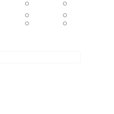
⚪
⚪
⚪
⚪
⚪
⚪