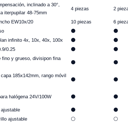
mpensación, inclinado a 30°,
4 piezas
2 piez
cia iterpupilar 48-75mm
ancho EW10x/20
10 piezas
6 piez
so
⚫
⚫
lan infinito 4x, 10x, 40x, 100x
⚫
⚫
.9/0.25
⚫
⚫
 fino y grueso, divisipon fina
⚫
⚫
e capa 185x142mm, rango móvil
⚫
⚫
mpara halógena 24V/100W
⚫
⚫
 ajustable
⚫
⚫
illo ajustable
⚪
⚪