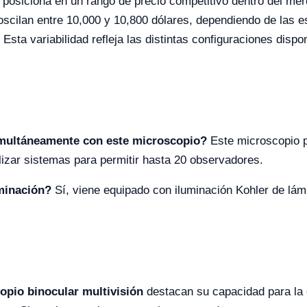
posiciona en un rango de precio competitivo dentro del mer
scilan entre 10,000 y 10,800 dólares, dependiendo de las es
sta variabilidad refleja las distintas configuraciones disp
multáneamente con este microscopio?
Este microscopio p
izar sistemas para permitir hasta 20 observadores.
uminación?
Sí, viene equipado con iluminación Kohler de lá
opio binocular multivisión
destacan su capacidad para la o