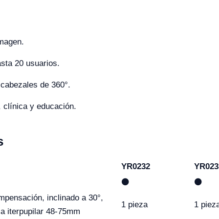
imagen.
sta 20 usuarios.
 cabezales de 360°.
, clínica y educación.
s
YR0232
YR023
⚫
⚫
mpensación, inclinado a 30°,
1 pieza
1 piez
cia iterpupilar 48-75mm