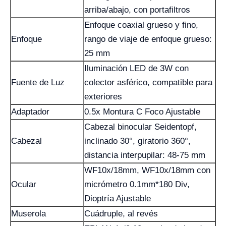
arriba/abajo, con portafiltros
Enfoque coaxial grueso y fino,
Enfoque
rango de viaje de enfoque grueso:
25 mm
Iluminación LED de 3W con
Fuente de Luz
colector asférico, compatible para
exteriores
Adaptador
0.5x Montura C Foco Ajustable
Cabezal binocular Seidentopf,
Cabezal
inclinado 30°, giratorio 360°,
distancia interpupilar: 48-75 mm
WF10x/18mm, WF10x/18mm con
Ocular
micrómetro 0.1mm*180 Div,
Dioptría Ajustable
Muserola
Cuádruple, al revés