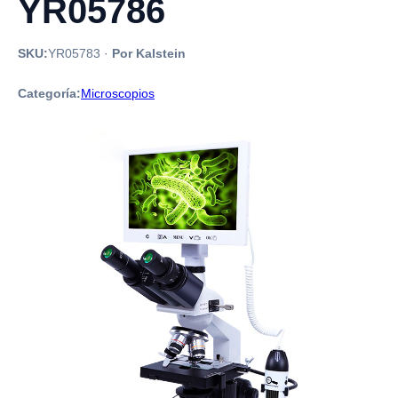
YR05786
SKU:
YR05783
·
Por Kalstein
Categoría:
Microscopios