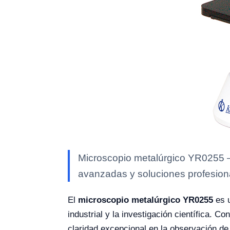
Microscopio metalúrgico YR0255 — 
avanzadas y soluciones profesional
El
microscopio metalúrgico YR0255
es u
industrial y la investigación científica. C
claridad excepcional en la observación de