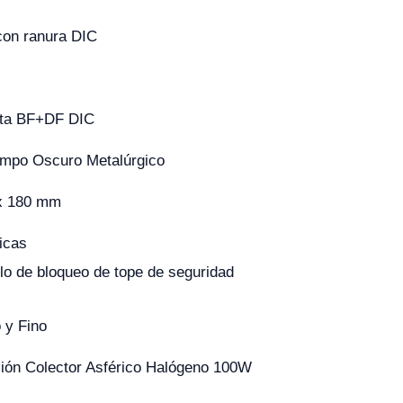
con ranura DIC
rta BF+DF DIC
Campo Oscuro Metalúrgico
x 180 mm
icas
llo de bloqueo de tope de seguridad
 y Fino
ción Colector Asférico Halógeno 100W