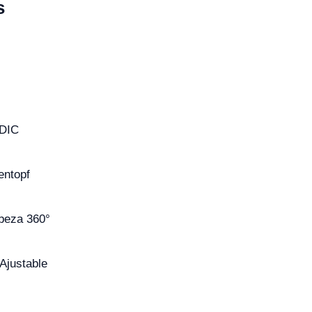
s
 DIC
entopf
beza 360°
Ajustable