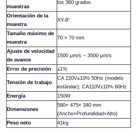
los 360 grados
muestras
Orientación de la
XY-8°
muestra
Tamaño máximo de
70 × 70 mm
muestra
Ajuste de velocidad
1500 μm/s ~ 3500 μm/s
de avance
Error de precisión
±1%
CA 220V±10% 50Hz (modelo
Tensión de trabajo
estándar); CA110V±10% 60Hz
Energía
150W
580× 475× 340 mm
Dimensiones
(Ancho×Profundidad×Alto)
Peso neto
41kg