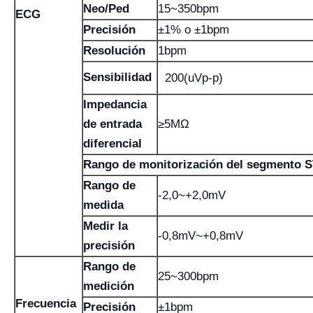
Neo/Ped
15~350bpm
ECG
Precisión
±1% o ±1bpm
Resolución
1bpm
Sensibilidad
200(uVp-p)
Impedancia
de entrada
≥5MΩ
diferencial
Rango de monitorización del segmento 
Rango de
-2,0~+2,0mV
medida
Medir la
-0,8mV~+0,8mV
precisión
Rango de
25~300bpm
medición
Frecuencia
Precisión
±1bpm