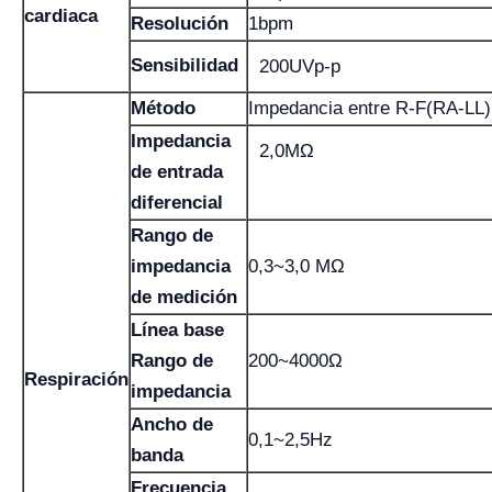
cardiaca
Resolución
1bpm
Sensibilidad
200UVp-p
Método
Impedancia entre R-F(RA-LL)
Impedancia
2,0MΩ
de entrada
diferencial
Rango de
impedancia
0,3~3,0 MΩ
de medición
Línea base
Rango de
200~4000Ω
Respiración
impedancia
Ancho de
0,1~2,5Hz
banda
Frecuencia