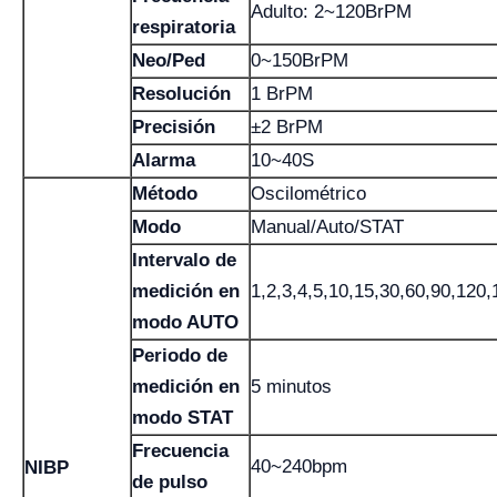
Adulto: 2~120BrPM
respiratoria
Neo/Ped
0~150BrPM
Resolución
1 BrPM
Precisión
±2 BrPM
Alarma
10~40S
Método
Oscilométrico
Modo
Manual/Auto/STAT
Intervalo de
medición en
1,2,3,4,5,10,15,30,60,90,120
modo AUTO
Periodo de
medición en
5 minutos
modo STAT
Frecuencia
40~240bpm
NIBP
de pulso