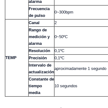
alarma
Frecuencia
0~300bpm
de pulso
Canal
2
Rango de
medición y
0~50ºC
alarma
Resolución
0,1ºC
TEMP
Precisión
0,1ºC
Intervalo de
aproximadamente 1 segundo
actualización
Constante de
tiempo
10 segundos
media