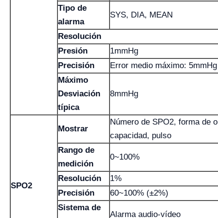
Tipo de
SYS, DIA, MEAN
alarma
Resolución
Presión
1mmHg
Precisión
Error medio máximo: 5mmHg
Máximo
Desviación
8mmHg
típica
Número de SPO2, forma de o
Mostrar
capacidad, pulso
Rango de
0~100%
medición
Resolución
1%
SPO2
Precisión
60~100% (±2%)
Sistema de
Alarma audio-vídeo