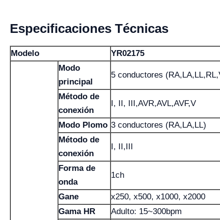
Especificaciones Técnicas
Modelo
YR02175
Modo
5 conductores (RA,LA,LL,RL,
principal
Método de
I, II, III,AVR,AVL,AVF,V
conexión
Modo Plomo
3 conductores (RA,LA,LL)
Método de
I, II,III
conexión
Forma de
1ch
onda
Gane
x250, x500, x1000, x2000
Gama HR
Adulto: 15~300bpm