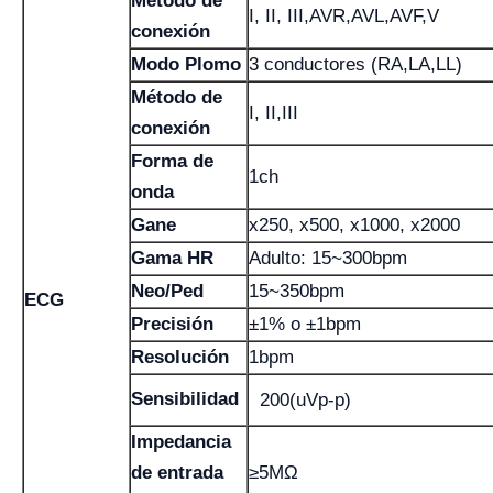
Método de
I, II, III,AVR,AVL,AVF,V
conexión
Modo Plomo
3 conductores (RA,LA,LL)
Método de
I, II,III
conexión
Forma de
1ch
onda
Gane
x250, x500, x1000, x2000
Gama HR
Adulto: 15~300bpm
Neo/Ped
15~350bpm
ECG
Precisión
±1% o ±1bpm
Resolución
1bpm
Sensibilidad
200(uVp-p)
Impedancia
de entrada
≥5MΩ