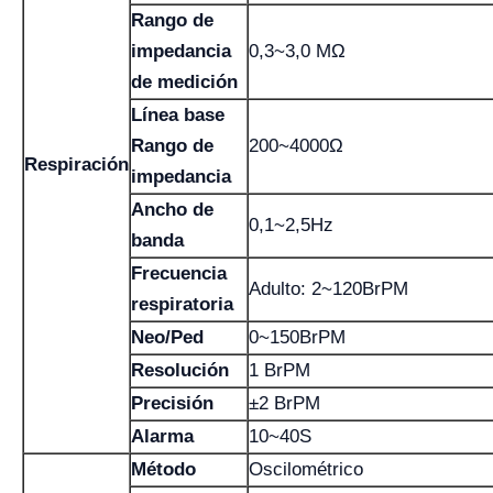
Rango de
impedancia
0,3~3,0 MΩ
de medición
Línea base
Rango de
200~4000Ω
Respiración
impedancia
Ancho de
0,1~2,5Hz
banda
Frecuencia
Adulto: 2~120BrPM
respiratoria
Neo/Ped
0~150BrPM
Resolución
1 BrPM
Precisión
±2 BrPM
Alarma
10~40S
Método
Oscilométrico