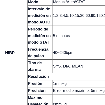
Modo
Manual/Auto/STAT
Intervalo de
medición en
1,2,3,4,5,10,15,30,60,90,120
modo AUTO
Periodo de
medición en
5 minutos
modo STAT
Frecuencia
40~240bpm
NIBP
de pulso
Tipo de
SYS, DIA, MEAN
alarma
Resolución
Presión
1mmHg
Precisión
Error medio máximo: 5mmHg
Máximo
Desviación
8mmHg