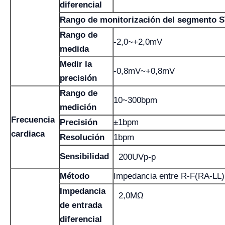
diferencial
Rango de monitorización del segmento 
Rango de
-2,0~+2,0mV
medida
Medir la
-0,8mV~+0,8mV
precisión
Rango de
10~300bpm
medición
Frecuencia
Precisión
±1bpm
cardiaca
Resolución
1bpm
Sensibilidad
200UVp-p
Método
Impedancia entre R-F(RA-LL)
Impedancia
2,0MΩ
de entrada
diferencial