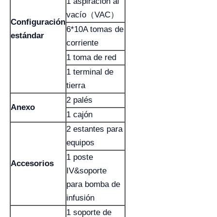
1 aspiración al
vacío（VAC）
Configuración
6*10A tomas de
estándar
corriente
1 toma de red
1 terminal de
tierra
2 palés
Anexo
1 cajón
2 estantes para
equipos
1 poste
Accesorios
IV&soporte
para bomba de
infusión
1 soporte de