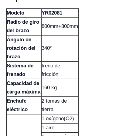
Modelo
YR02081
Radio de giro
800mm+800mm
del brazo
Ángulo de
rotación del
340°
brazo
Sistema de
freno de
frenado
fricción
Capacidad de
160 kg
carga máxima
Enchufe
2 tomas de
eléctrico
tierra
1 oxígeno(O2)
1 aire