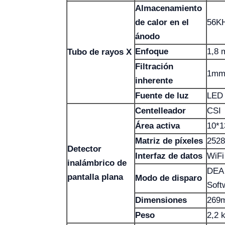
Almacenamiento
de calor en el
56K
ánodo
Enfoque
1,8
Tubo de rayos X
Filtración
1mm 
inherente
Fuente de luz
LED
Centelleador
CSI
Área activa
10*1
Matriz de píxeles
2528
Detector
Interfaz de datos
WiFi
inalámbrico de
DEA 
pantalla plana
Modo de disparo
Soft
Dimensiones
269
Peso
2,2 