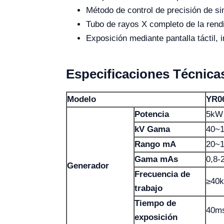
Método de control de precisión de sim
Tubo de rayos X completo de la rend
Exposición mediante pantalla táctil,
Especificaciones Técnica
Modelo
YR0
Potencia
5kW
kV Gama
40~
Rango mA
20~
Gama mAs
0,8-
Generador
Frecuencia de
≥40
trabajo
Tiempo de
40m
exposición