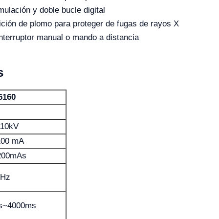
ulación y doble bucle digital
ición de plomo para proteger de fugas de rayos X
 interruptor manual o mando a distancia
s
6160
110kV
100 mA
200mAs
kHz
s~4000ms