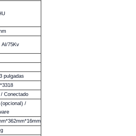
HU
 mm
Al/75Kv
3 pulgadas
*3318
 / Conectado
(opcional) /
ware
mm*362mm*16mm
kg