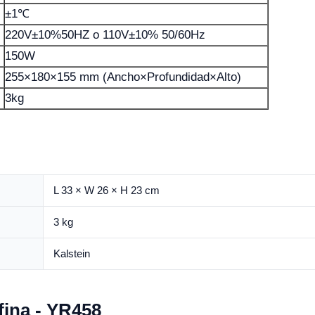
±1℃
220V±10%50HZ o 110V±10% 50/60Hz
150W
255×180×155 mm (Ancho×Profundidad×Alto)
3kg
L 33 × W 26 × H 23 cm
3 kg
Kalstein
fina - YR458