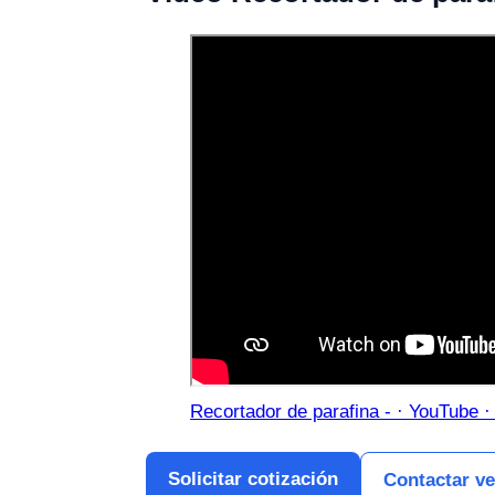
Recortador de parafina - · YouTube ·
Solicitar cotización
Contactar v