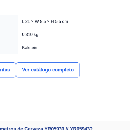
L 21 × W 8.5 × H 5.5 cm
0.310 kg
Kalstein
entas
Ver catálogo completo
ómetros de Cerveza YR05939 // YR05943?