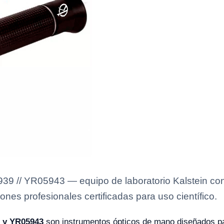
9 // YR05943 — equipo de laboratorio Kalstein con 
ones profesionales certificadas para uso científico.
9 y YR05943
son instrumentos ópticos de mano diseñados pa