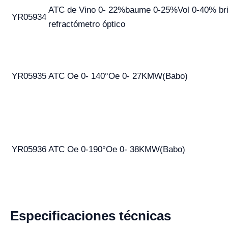
ATC de Vino 0- 22%baume 0-25%Vol 0-40% br
YR05934
refractómetro óptico
YR05935
ATC Oe 0- 140°Oe 0- 27KMW(Babo)
YR05936
ATC Oe 0-190°Oe 0- 38KMW(Babo)
Especificaciones técnicas