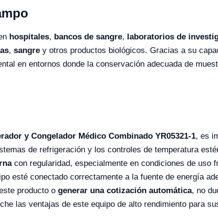
Campo
 en
hospitales
,
bancos de sangre
,
laboratorios de investi
as
,
sangre
y otros productos biológicos. Gracias a su cap
ental en entornos donde la conservación adecuada de muestr
erador y Congelador Médico Combinado YR05321-1
, es 
stemas de refrigeración y los controles de temperatura est
erna
con regularidad, especialmente en condiciones de uso fre
ipo esté conectado correctamente a la fuente de energía ad
 este producto o
generar una cotización automática
, no du
eche las ventajas de este equipo de alto rendimiento para 