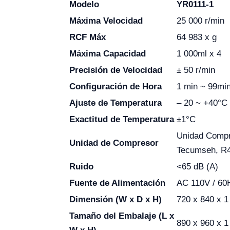
Modelo
YR0111-1
Máxima Velocidad
25 000 r/min
RCF Máx
64 983 x g
Máxima Capacidad
1 000ml x 4
Precisión de Velocidad
± 50 r/min
Configuración de Hora
1 min ~ 99mi
Ajuste de Temperatura
– 20 ~ +40°C
Exactitud de Temperatura
±1°C
Unidad Compr
Unidad de Compresor
Tecumseh, R
Ruido
<65 dB (A)
Fuente de Alimentación
AC 110V / 6
Dimensión (W x D x H)
720 x 840 x 
Tamaño del Embalaje (L x
890 x 960 x 