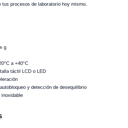
de tus procesos de laboratorio hoy mismo.
x g
-20°C a +40°C
talla táctil LCD o LED
eleración
utobloqueo y detección de desequilibrio
 inoxidable
s