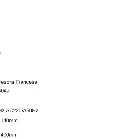
n
esora Francesa
404a
0Hz AC220V/50Hz
1 140mm
1 400mm