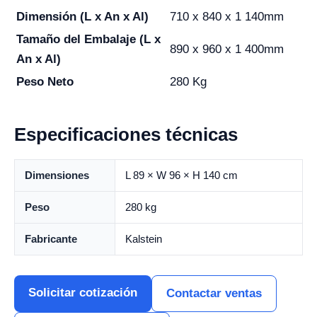
Dimensión (L x An x Al)
710 x 840 x 1 140mm
Tamaño del Embalaje (L x
890 x 960 x 1 400mm
An x Al)
Peso Neto
280 Kg
Especificaciones técnicas
Dimensiones
L 89 × W 96 × H 140 cm
Peso
280 kg
Fabricante
Kalstein
Solicitar cotización
Contactar ventas