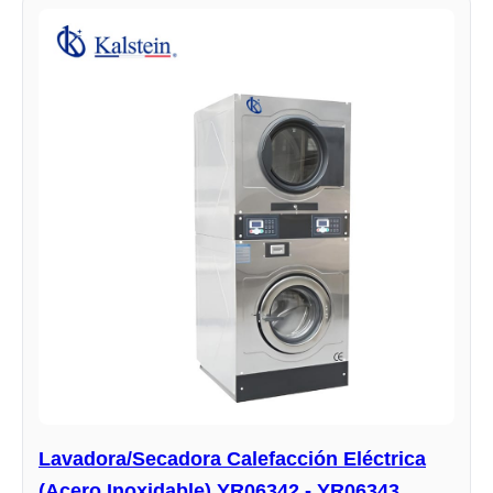
Lavadora/Secadora Calefacción Eléctrica
(Acero Inoxidable) YR06342 - YR06343