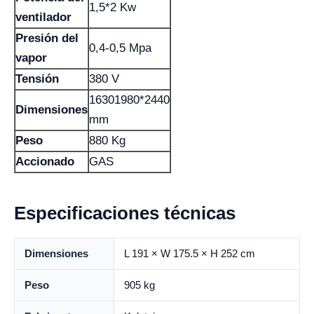
1,5*2 Kw
ventilador
Presión del
0,4-0,5 Mpa
vapor
Tensión
380 V
16301980*2440
Dimensiones
mm
Peso
880 Kg
Accionado
GAS
Especificaciones técnicas
Dimensiones
L 191 × W 175.5 × H 252 cm
Peso
905 kg