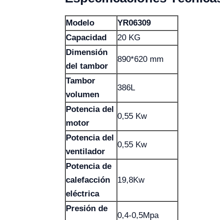
Modelo
YR06309
Capacidad
20 KG
Dimensión
890*620 mm
del tambor
Tambor
386L
volumen
Potencia del
0,55 Kw
motor
Potencia del
0,55 Kw
ventilador
Potencia de
calefacción
19,8Kw
eléctrica
Presión de
0,4-0,5Mpa