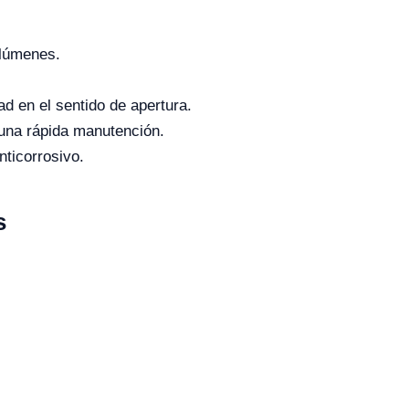
olúmenes.
ad en el sentido de apertura.
una rápida manutención.
ticorrosivo.
s