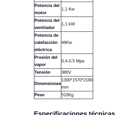
Potencia del
1,1 Kw
motor
Potencia del
1,1 kW
ventilador
Potencia de
calefacción
46Kw
eléctrica
Presión del
0,4-0,5 Mpa
vapor
Tensión
380V
1300*1570*2180
Dimensiones
mm
Peso
510Kg
Especificaciones técnicas