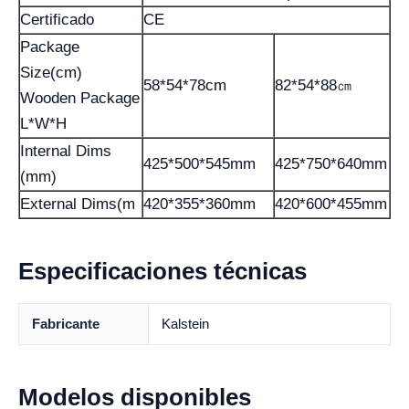
Certificado
CE
Package
Size(cm)
58*54*78cm
82*54*88㎝
Wooden Package
L*W*H
Internal Dims
425*500*545mm
425*750*640mm
(mm)
External Dims(m
420*355*360mm
420*600*455mm
Especificaciones técnicas
Fabricante
Kalstein
Modelos disponibles