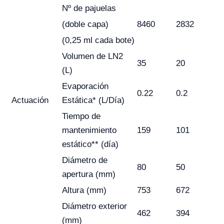
Nº de pajuelas
(doble capa)
8460
2832
(0,25 ml cada bote)
Volumen de LN2
35
20
(L)
Evaporación
0.22
0.2
Actuación
Estática* (L/Día)
Tiempo de
mantenimiento
159
101
estático** (día)
Diámetro de
80
50
apertura (mm)
Altura (mm)
753
672
Diámetro exterior
462
394
(mm)