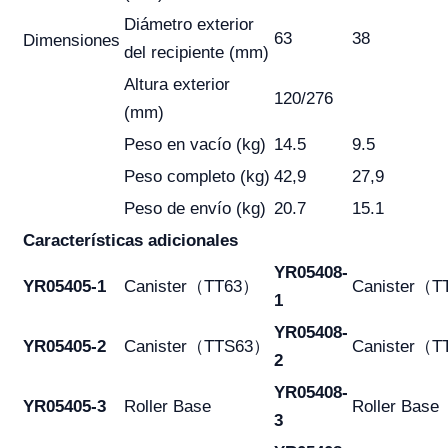
Diámetro exterior
63
38
Dimensiones
del recipiente (mm)
Altura exterior
120/276
(mm)
Peso en vacío (kg)
14.5
9.5
Peso completo (kg)
42,9
27,9
Peso de envío (kg)
20.7
15.1
Características adicionales
YR05408-
YR05405-1
Canister（TT63）
Canister（
1
YR05408-
YR05405-2
Canister（TTS63）
Canister（
2
YR05408-
YR05405-3
Roller Base
Roller Base
3