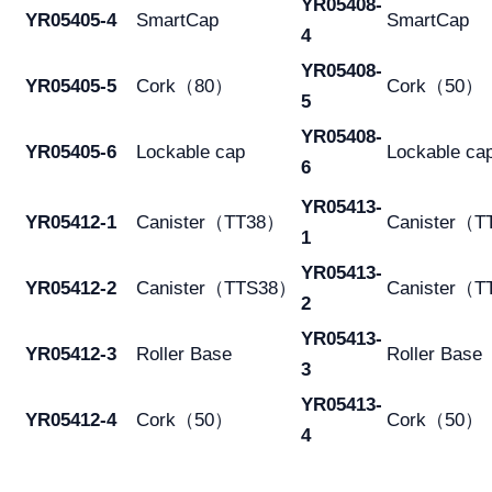
YR05408-
YR05405-4
SmartCap
SmartCap
4
YR05408-
YR05405-5
Cork（80）
Cork（50）
5
YR05408-
YR05405-6
Lockable cap
Lockable ca
6
YR05413-
YR05412-1
Canister（TT38）
Canister（
1
YR05413-
YR05412-2
Canister（TTS38）
Canister（
2
YR05413-
YR05412-3
Roller Base
Roller Base
3
YR05413-
YR05412-4
Cork（50）
Cork（50）
4