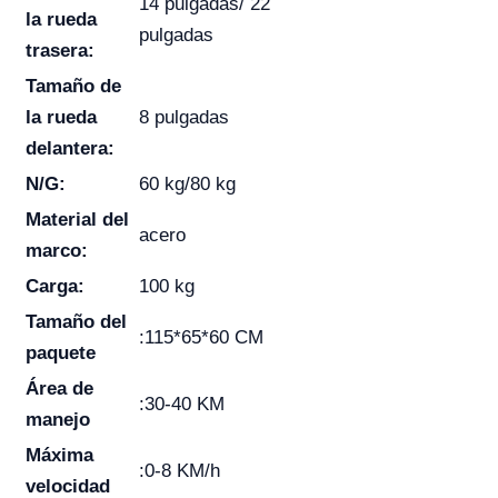
14 pulgadas/ 22
la rueda
pulgadas
trasera:
Tamaño de
la rueda
8 pulgadas
delantera:
N/G:
60 kg/80 kg
Material del
acero
marco:
Carga:
100 kg
Tamaño del
:115*65*60 CM
paquete
Área de
:30-40 KM
manejo
Máxima
:0-8 KM/h
velocidad