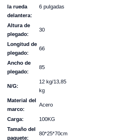
la rueda
6 pulgadas
delantera:
Altura de
30
plegado:
Longitud de
66
plegado:
Ancho de
85
plegado:
12 kg/13,85
N/G:
kg
Material del
Acero
marco:
Carga:
100KG
Tamaño del
80*25*70cm
paquete: