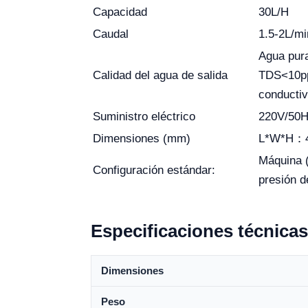
Capacidad
30L/H
Caudal
1.5-2L/mi
Agua pur
Calidad del agua de salida
TDS<10pp
conducti
Suministro eléctrico
220V/50
Dimensiones (mm)
L*W*H：4
Máquina (
Configuración estándar:
presión d
Especificaciones técnicas
Dimensiones
Peso