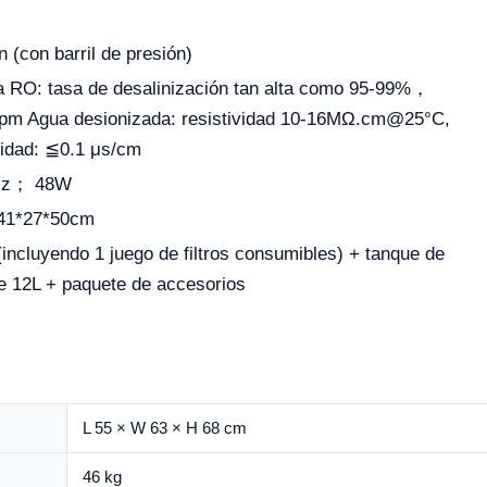
n (con barril de presión)
a RO: tasa de desalinización tan alta como 95-99%，
m Agua desionizada: resistividad 10-16MΩ.cm@25°C,
vidad: ≦0.1 μs/cm
Hz； 48W
1*27*50cm
incluyendo 1 juego de filtros consumibles) + tanque de
e 12L + paquete de accesorios
L 55 × W 63 × H 68 cm
46 kg