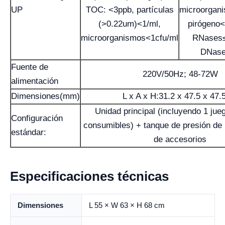
UP
TOC: <3ppb, partículas
microorgan
(>0.22um)<1/ml,
pirógeno
microorganismos<1cfu/ml
RNases≤
DNase
Fuente de
220V/50Hz; 48-72W
alimentación
Dimensiones(mm)
L x A x H:31.2 x 47.5 x 47
Unidad principal (incluyendo 1 jueg
Configuración
consumibles) + tanque de presión de
estándar:
de accesorios
Especificaciones técnicas
Dimensiones
L 55 × W 63 × H 68 cm