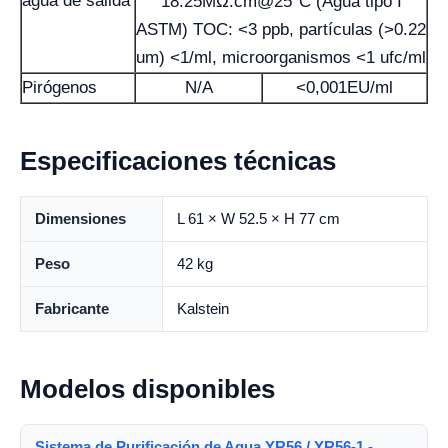
agua de salida
18.25MΩ.cm@25°C (Agua tipo I
ASTM) TOC: <3 ppb, partículas (>0.22
um) <1/ml, microorganismos <1 ufc/ml
Pirógenos
N/A
<0,001EU/ml
Especificaciones técnicas
Dimensiones
L 61 × W 52.5 × H 77 cm
Peso
42 kg
Fabricante
Kalstein
Modelos disponibles
Sistema de Purificación de Agua YR56 / YR56-1 -