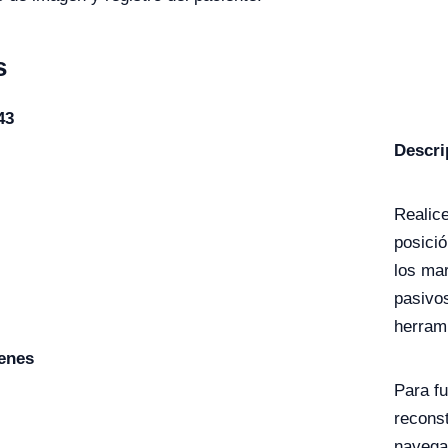
s
43
Descri
Realice
posició
los ma
pasivo
herram
genes
Para f
recons
navega