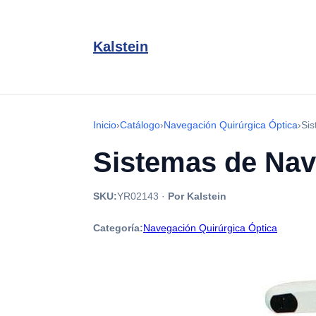
Kalstein
Inicio
›
Catálogo
›
Navegación Quirúrgica Óptica
›
Si
Sistemas de Na
SKU:
YR02143
·
Por Kalstein
Categoría:
Navegación Quirúrgica Óptica