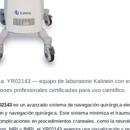
a YR02143 — equipo de laboratorio Kalstein con es
ones profesionales certificadas para uso científico.
02143
es un avanzado sistema de navegación quirúrgica ele
ión y navegación quirúrgica. Este sistema minimiza el trauma
complicaciones en procedimientos craneales, como la neurol
m, MRI y fMRI, el YR02143 asegura una visualización y pre