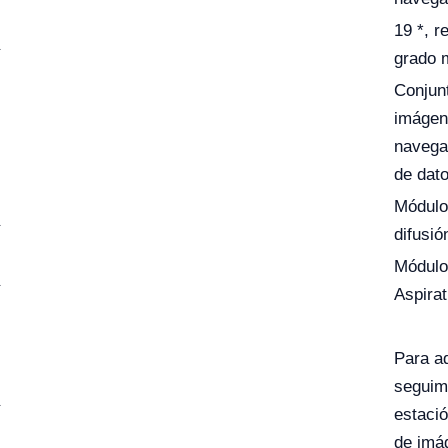
19 *, r
grado m
Conjunt
imágene
navegac
de dat
Módulo
difusi
Módulo
Aspira
Para ad
seguimi
estació
de imá