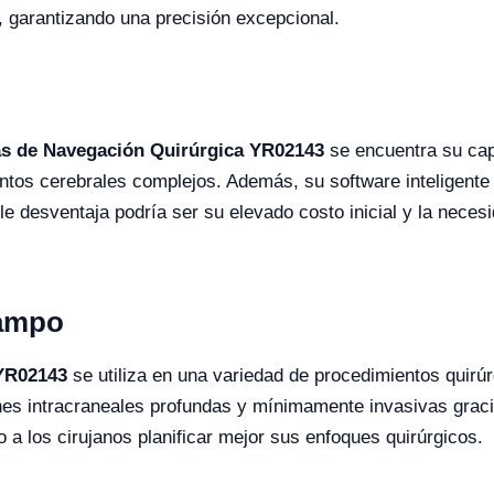
, garantizando una precisión excepcional.
s de Navegación Quirúrgica YR02143
se encuentra su cap
ientos cerebrales complejos. Además, su software inteligen
le desventaja podría ser su elevado costo inicial y la nece
Campo
 YR02143
se utiliza en una variedad de procedimientos quirú
ones intracraneales profundas y mínimamente invasivas grac
 a los cirujanos planificar mejor sus enfoques quirúrgicos.