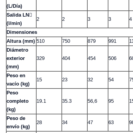
(L/Día)
Salida LN
2
2
3
3
4
(l/min)
Dimensiones
Altura (mm)
510
750
879
991
1
Diámetro
exterior
329
404
454
506
6
(mm)
Peso en
15
23
32
54
7
vacío (kg)
Peso
completo
19.1
35.3
56,6
95
1
(kg)
Peso de
28
34
47
63
9
envío (kg)