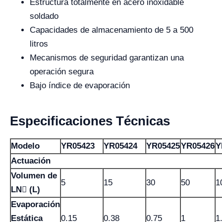
Estructura totalmente en acero inoxidable
soldado
Capacidades de almacenamiento de 5 a 500
litros
Mecanismos de seguridad garantizan una
operación segura
Bajo índice de evaporación
Especificaciones Técnicas
Modelo
YR05423
YR05424
YR05425
YR05426
Y
Actuación
Volumen de
5
15
30
50
1
LN (L)
Evaporación
Estática
0.15
0.38
0.75
1
1