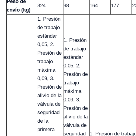
Peso de
324
98
164
177
2
envío (kg)
1. Presión
de trabajo
estándar
1. Presión
0,05, 2.
de trabajo
Presión de
estándar
trabajo
0,05, 2.
máxima
Presión de
0,09, 3.
trabajo
Presión de
máxima
alivio de la
0,09, 3.
válvula de
Presión de
seguridad
alivio de la
de la
válvula de
primera
seguridad
1. Presión de trabaj