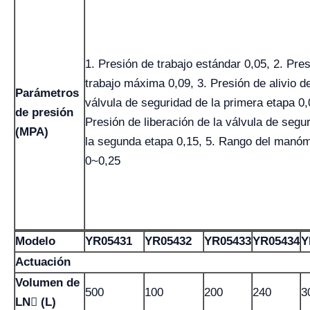
1. Presión de trabajo estándar 0,05, 2. Pre
trabajo máxima 0,09, 3. Presión de alivio de
Parámetros
válvula de seguridad de la primera etapa 0,
de presión
Presión de liberación de la válvula de segu
(MPA)
la segunda etapa 0,15, 5. Rango del manó
0~0,25
Modelo
YR05431
YR05432
YR05433
YR05434
Y
Actuación
Volumen de
500
100
200
240
3
LN (L)