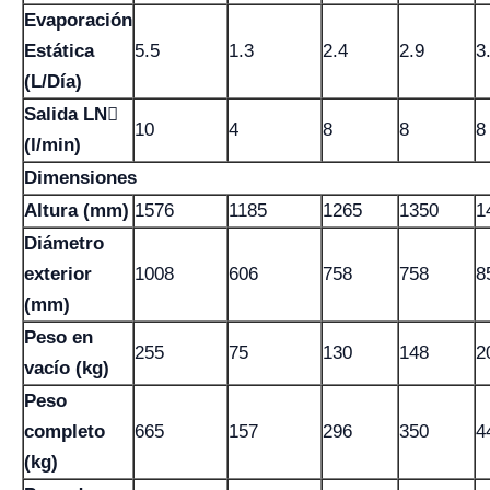
Evaporación
Estática
5.5
1.3
2.4
2.9
3
(L/Día)
Salida LN
10
4
8
8
8
(l/min)
Dimensiones
Altura (mm)
1576
1185
1265
1350
1
Diámetro
exterior
1008
606
758
758
8
(mm)
Peso en
255
75
130
148
2
vacío (kg)
Peso
completo
665
157
296
350
4
(kg)