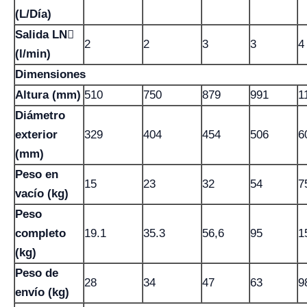
(L/Día)
Salida LN
2
2
3
3
4
(l/min)
Dimensiones
Altura (mm)
510
750
879
991
1
Diámetro
exterior
329
404
454
506
6
(mm)
Peso en
15
23
32
54
7
vacío (kg)
Peso
completo
19.1
35.3
56,6
95
1
(kg)
Peso de
28
34
47
63
9
envío (kg)