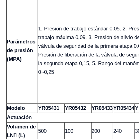
1. Presión de trabajo estándar 0,05, 2. Pre
trabajo máxima 0,09, 3. Presión de alivio de
Parámetros
válvula de seguridad de la primera etapa 0,
de presión
Presión de liberación de la válvula de segu
(MPA)
la segunda etapa 0,15, 5. Rango del manó
0~0,25
Modelo
YR05431
YR05432
YR05433
YR05434
Y
Actuación
Volumen de
500
100
200
240
3
LN (L)