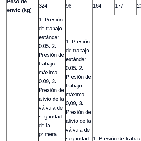
Peso de
324
98
164
177
2
envío (kg)
1. Presión
de trabajo
estándar
1. Presión
0,05, 2.
de trabajo
Presión de
estándar
trabajo
0,05, 2.
máxima
Presión de
0,09, 3.
trabajo
Presión de
máxima
alivio de la
0,09, 3.
válvula de
Presión de
seguridad
alivio de la
de la
válvula de
primera
seguridad
1. Presión de trabaj