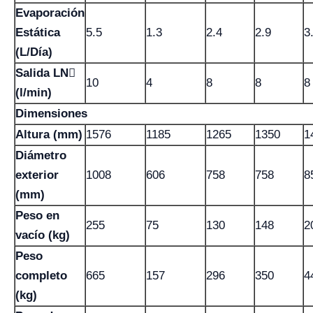
Evaporación
Estática
5.5
1.3
2.4
2.9
3
(L/Día)
Salida LN
10
4
8
8
8
(l/min)
Dimensiones
Altura (mm)
1576
1185
1265
1350
1
Diámetro
exterior
1008
606
758
758
8
(mm)
Peso en
255
75
130
148
2
vacío (kg)
Peso
completo
665
157
296
350
4
(kg)