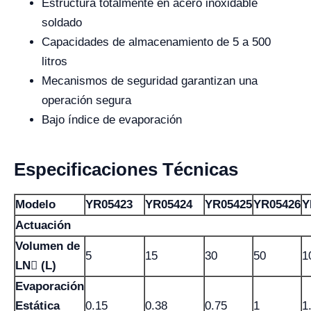
Estructura totalmente en acero inoxidable
soldado
Capacidades de almacenamiento de 5 a 500
litros
Mecanismos de seguridad garantizan una
operación segura
Bajo índice de evaporación
Especificaciones Técnicas
Modelo
YR05423
YR05424
YR05425
YR05426
Y
Actuación
Volumen de
5
15
30
50
1
LN (L)
Evaporación
Estática
0.15
0.38
0.75
1
1