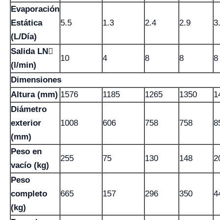
Evaporación
Estática
5.5
1.3
2.4
2.9
3
(L/Día)
Salida LN
10
4
8
8
8
(l/min)
Dimensiones
Altura (mm)
1576
1185
1265
1350
1
Diámetro
exterior
1008
606
758
758
8
(mm)
Peso en
255
75
130
148
2
vacío (kg)
Peso
completo
665
157
296
350
4
(kg)