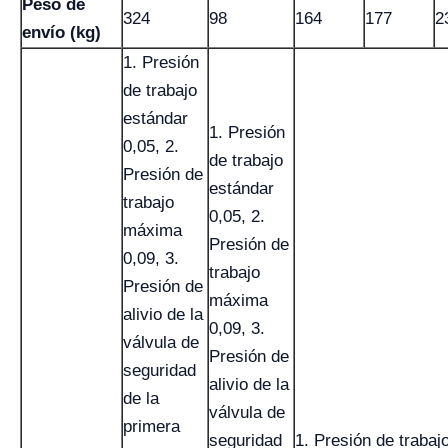
Peso de
324
98
164
177
2
envío (kg)
1. Presión
de trabajo
estándar
1. Presión
0,05, 2.
de trabajo
Presión de
estándar
trabajo
0,05, 2.
máxima
Presión de
0,09, 3.
trabajo
Presión de
máxima
alivio de la
0,09, 3.
válvula de
Presión de
seguridad
alivio de la
de la
válvula de
primera
seguridad
1. Presión de trabaj