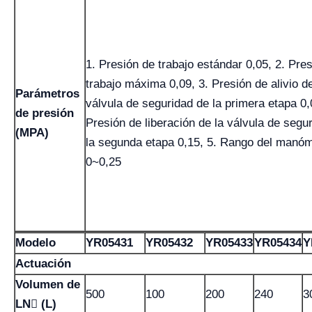
1. Presión de trabajo estándar 0,05, 2. Pre
trabajo máxima 0,09, 3. Presión de alivio de
Parámetros
válvula de seguridad de la primera etapa 0,
de presión
Presión de liberación de la válvula de segu
(MPA)
la segunda etapa 0,15, 5. Rango del manó
0~0,25
Modelo
YR05431
YR05432
YR05433
YR05434
Y
Actuación
Volumen de
500
100
200
240
3
LN (L)