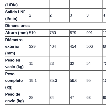
(L/Día)
Salida LN
2
2
3
3
4
(l/min)
Dimensiones
Altura (mm)
510
750
879
991
1
Diámetro
exterior
329
404
454
506
6
(mm)
Peso en
15
23
32
54
7
vacío (kg)
Peso
completo
19.1
35.3
56,6
95
1
(kg)
Peso de
28
34
47
63
9
envío (kg)