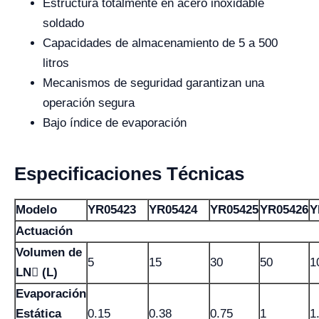
Estructura totalmente en acero inoxidable
soldado
Capacidades de almacenamiento de 5 a 500
litros
Mecanismos de seguridad garantizan una
operación segura
Bajo índice de evaporación
Especificaciones Técnicas
Modelo
YR05423
YR05424
YR05425
YR05426
Y
Actuación
Volumen de
5
15
30
50
1
LN (L)
Evaporación
Estática
0.15
0.38
0.75
1
1