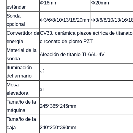
Φ16mm
Φ20mm
estándar
Sonda
Φ3/6/8/10/13/18/20mm
Φ3/6/8/10/13/16/
opcional
Convertidor de
CV33, cerámica piezoeléctrica de titanato
energía
circonato de plomo PZT
Material de la
Aleación de titanio TI-6AL-4V
sonda
Iluminación
sí
del armario
Mesa
sí
elevadora
Tamaño de la
245*365*245mm
máquina
Tamaño de la
caja
240*250*390mm