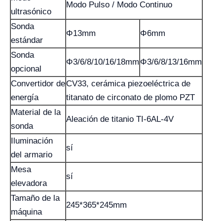
Modo Pulso / Modo Continuo
ultrasónico
Sonda
Φ13mm
Φ6mm
estándar
Sonda
Φ3/6/8/10/16/18mm
Φ3/6/8/13/16mm
opcional
Convertidor de
CV33, cerámica piezoeléctrica de
energía
titanato de circonato de plomo PZT
Material de la
Aleación de titanio TI-6AL-4V
sonda
Iluminación
sí
del armario
Mesa
sí
elevadora
Tamaño de la
245*365*245mm
máquina