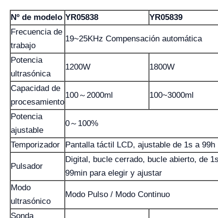
Nº de modelo
YR05838
YR05839
Frecuencia de
19~25KHz Compensación automática
trabajo
Potencia
1200W
1800W
ultrasónica
Capacidad de
100～2000ml
100~3000ml
procesamiento
Potencia
0～100%
ajustable
Temporizador
Pantalla táctil LCD, ajustable de 1s a 99h
Digital, bucle cerrado, bucle abierto, de 1
Pulsador
99min para elegir y ajustar
Modo
Modo Pulso / Modo Continuo
ultrasónico
Sonda