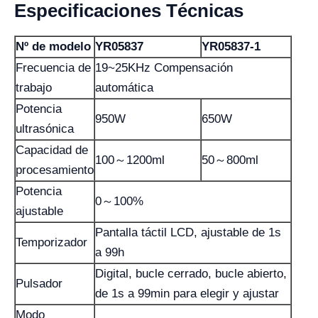
Especificaciones Técnicas
Nº de modelo
YR05837
YR05837-1
Frecuencia de
19~25KHz Compensación
trabajo
automática
Potencia
950W
650W
ultrasónica
Capacidad de
100～1200ml
50～800ml
procesamiento
Potencia
0～100%
ajustable
Pantalla táctil LCD, ajustable de 1s
Temporizador
a 99h
Digital, bucle cerrado, bucle abierto,
Pulsador
de 1s a 99min para elegir y ajustar
Modo