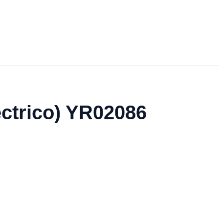
éctrico) YR02086