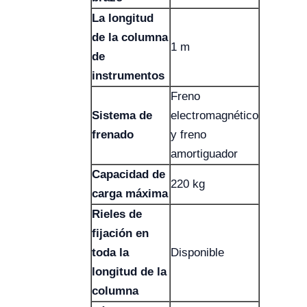
La longitud
de la columna
1 m
de
instrumentos
Freno
Sistema de
electromagnético
frenado
y freno
amortiguador
Capacidad de
220 kg
carga máxima
Rieles de
fijación en
toda la
Disponible
longitud de la
columna