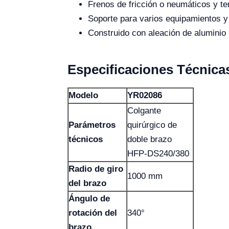
Frenos de fricción o neumáticos y t
Soporte para varios equipamientos y 
Construido con aleación de aluminio 
Especificaciones Técnica
Modelo
YR02086
Colgante
Parámetros
quirúrgico de
técnicos
doble brazo
HFP-DS240/380
Radio de giro
1000 mm
del brazo
Ángulo de
rotación del
340°
brazo