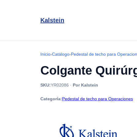
Kalstein
Inicio
›
Catálogo
›
Pedestal de techo para Operacio
Colgante Quirúrg
SKU:
YR02086
·
Por Kalstein
Categoría:
Pedestal de techo para Operaciones